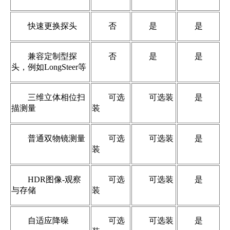
快速更换探头
否
是
是
兼容定制型探
否
是
是
头，例如LongSteer等
三维立体相位扫
可选
可选装
是
描测量
装
普通双物镜测量
可选
可选装
是
装
HDR图像-观察
可选
可选装
是
与存储
装
自适应降噪
可选
可选装
是