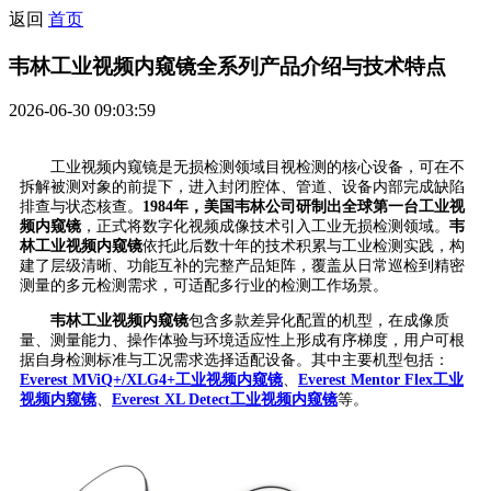
返回
首页
韦林工业视频内窥镜全系列产品介绍与技术特点
2026-06-30 09:03:59
工业视频内窥镜是无损检测领域目视检测的核心设备，可在不
拆解被测对象的前提下，进入封闭腔体、管道、设备内部完成缺陷
排查与状态核查。
1984年，美国韦林公司研制出全球第一台工业视
频内窥镜
，正式将数字化视频成像技术引入工业无损检测领域。
韦
林工业视频内窥镜
依托此后数十年的技术积累与工业检测实践，构
建了层级清晰、功能互补的完整产品矩阵，覆盖从日常巡检到精密
测量的多元检测需求，可适配多行业的检测工作场景。
韦林工业视频内窥镜
包含多款差异化配置的机型，在成像质
量、测量能力、操作体验与环境适应性上形成有序梯度，用户可根
据自身检测标准与工况需求选择适配设备。其中主要机型包括：
Everest MViQ+/XLG4+工业视频内窥镜
、
Everest Mentor Flex工业
视频内窥镜
、
Everest XL Det
ect工业视频内窥镜
等。