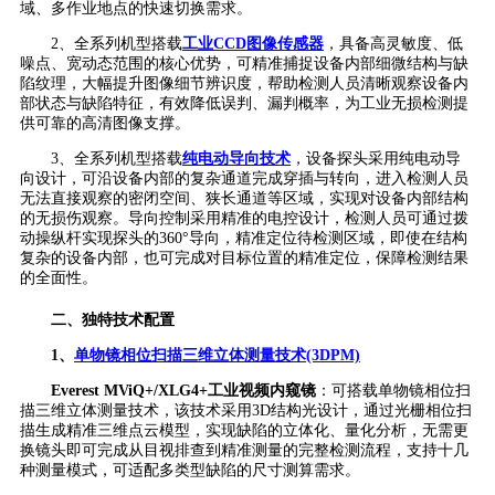
域、多作业地点的快速切换需求。
2、全系列机型搭载
工业CCD图像传感器
，具备高灵敏度、低
噪点、宽动态范围的核心优势，可精准捕捉设备内部细微结构与缺
陷纹理，大幅提升图像细节辨识度，帮助检测人员清晰观察设备内
部状态与缺陷特征，有效降低误判、漏判概率，为工业无损检测提
供可靠的高清图像支撑。
3、全系列机型搭载
纯电动导向技术
，设备探头采用纯电动导
向设计，可沿设备内部的复杂通道完成穿插与转向，进入检测人员
无法直接观察的密闭空间、狭长通道等区域，实现对设备内部结构
的无损伤观察。导向控制采用精准的电控设计，检测人员可通过拨
动操纵杆实现探头的360°导向，精准定位待检测区域，即使在结构
复杂的设备内部，也可完成对目标位置的精准定位，保障检测结果
的全面性。
二、独特技术配置
1、
单物镜相位扫描三维立体测量技术(3DPM)
Everest MViQ+/XLG4+工业视频内窥镜
：可搭载单物镜相位扫
描三维立体测量技术，该技术采用3D结构光设计，通过光栅相位扫
描生成精准三维点云模型，实现缺陷的立体化、量化分析，无需更
换镜头即可完成从目视排查到精准测量的完整检测流程，支持十几
种测量模式，可适配多类型缺陷的尺寸测算需求。