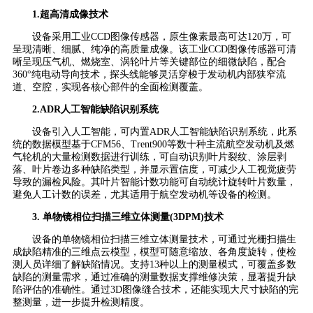
1.超高清成像技术
设备采用工业CCD图像传感器，原生像素最高可达120万，可
呈现清晰、细腻、纯净的高质量成像。该工业CCD图像传感器可清
晰呈现压气机、燃烧室、涡轮叶片等关键部位的细微缺陷，配合
360°纯电动导向技术，探头线能够灵活穿梭于发动机内部狭窄流
道、空腔，实现各核心部件的全面检测覆盖。
2.ADR人工智能缺陷识别系统
设备引入人工智能，可内置ADR人工智能缺陷识别系统，此系
统的数据模型基于CFM56、Trent900等数十种主流航空发动机及燃
气轮机的大量检测数据进行训练，可自动识别叶片裂纹、涂层剥
落、叶片卷边多种缺陷类型，并显示置信度，可减少人工视觉疲劳
导致的漏检风险。其叶片智能计数功能可自动统计旋转叶片数量，
避免人工计数的误差，尤其适用于航空发动机等设备的检测。
3. 单物镜相位扫描三维立体测量(3DPM)技术
设备的单物镜相位扫描三维立体测量技术，可通过光栅扫描生
成缺陷精准的三维点云模型，模型可随意缩放、各角度旋转，使检
测人员详细了解缺陷情况。支持13种以上的测量模式，可覆盖多数
缺陷的测量需求，通过准确的测量数据支撑维修决策，显著提升缺
陷评估的准确性。通过3D图像缝合技术，还能实现大尺寸缺陷的完
整测量，进一步提升检测精度。