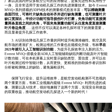
厂家以及国内外众多航空公司的应用验证，是集先进性和实用性于
一身、且非常适用于发动机孔探工作的先进测量技术。如今 Everest
MViQ+系列搭载的3DPM技术的测量模式愈发丰富：
可以精确测量
曲面凹坑，可将叶片缺角自动补齐并进行缺角测量，也可测量叶片
缺口宽深比，半径计功能可指导损伤叶片打磨，夹角功能可直接测
量两条直线之间的夹角，平面夹角测量功能可从任意角度直接测量
叶片卷边角度
......这些不仅可以满足各种孔探环境下的测量需要，
而且显著提升孔探工作效率。
3. AI识别在降低孔探工作量的同时提升检测准确性。航空及民
航市场的逐渐扩大，检测运维的工作量也在规模化升级，韦林
早在
2021年就引入人工智能识别功能
，为提升孔探效率注入新的活力。
Everest MViQ+搭载全新ADR人工智能辅助缺陷判断功能及叶片智能
计数功能，可在本机屏幕上实时显示缺陷类型、置信度，并可以在
叶片检测过程中智能计数，从而更快、更精准的协助操作者识别和
分析被检测物上的缺陷，避免漏检误判。
保障飞行安全、提升运维效率，是航空发动机检测不可忽视的
两个重要方面，韦林工业视频内窥镜 Everest MViQ+ 利用先进的成
像、测量以及AI技术，很好地兼顾了这两个方面，实现安全和效益
的双重收益，推动航空发动机孔探进入一个新的时代！