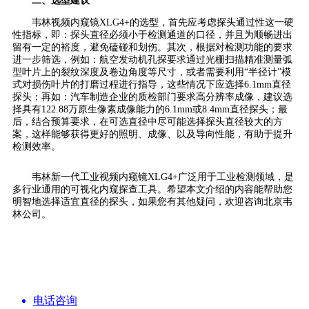
二、选型建议
韦林视频内窥镜XLG4+的选型，首先应考虑探头通过性这一硬
性指标，即：探头直径必须小于检测通道的口径，并且为顺畅进出
留有一定的裕度，避免磕碰和划伤。其次，根据对检测功能的要求
进一步筛选，例如：航空发动机孔探要求通过光栅扫描精准测量弧
型叶片上的裂纹深度及卷边角度等尺寸，或者需要利用“半径计”模
式对损伤叶片的打磨过程进行指导，这些情况下应选择6.1mm直径
探头；再如：汽车制造企业的质检部门要求高分辨率成像，建议选
择具有122.88万原生像素成像能力的6.1mm或8.4mm直径探头；最
后，结合预算要求，在可选直径中尽可能选择探头直径较大的方
案，这样能够获得更好的照明、成像、以及导向性能，有助于提升
检测效率。
韦林新一代工业视频内窥镜XLG4+广泛用于工业检测领域，是
多行业通用的可视化内窥探查工具。希望本文介绍的内容能帮助您
明智地选择适宜直径的探头，如果您有其他疑问，欢迎咨询北京韦
林公司。
电话咨询