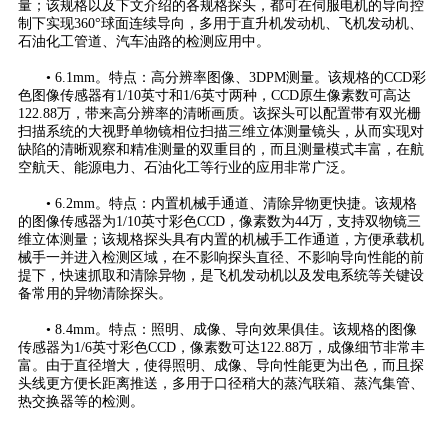
量；该规格以及下文介绍的各规格探头，都可在伺服电机的导向控
制下实现360°球面连续导向，多用于直升机发动机、飞机发动机、
石油化工管道、汽车油路的检测应用中。
• 6.1mm。特点：高分辨率图像、3DPM测量。该规格的CCD彩
色图像传感器有1/10英寸和1/6英寸两种，CCD原生像素数可高达
122.88万，带来高分辨率的清晰画质。该探头可以配置带有双光栅
扫描系统的大视野单物镜相位扫描三维立体测量镜头，从而实现对
缺陷的清晰观察和精准测量的双重目的，而且测量模式丰富，在航
空航天、能源电力、石油化工等行业的应用非常广泛。
• 6.2mm。特点：内置机械手通道、清除异物更快捷。该规格
的图像传感器为1/10英寸彩色CCD，像素数为44万，支持双物镜三
维立体测量；该规格探头具有内置的机械手工作通道，方便承载机
械手一并进入检测区域，在不影响探头直径、不影响导向性能的前
提下，快速抓取和清除异物，是飞机发动机以及发电系统等关键设
备常用的异物清除探头。
• 8.4mm。特点：照明、成像、导向效果俱佳。该规格的图像
传感器为1/6英寸彩色CCD，像素数可达122.88万，成像细节非常丰
富。由于直径增大，使得照明、成像、导向性能更为出色，而且探
头线更方便长距离推送，多用于口径稍大的蒸汽联箱、蒸汽集管、
热交换器等的检测。