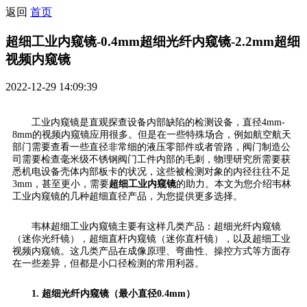
返回
首页
超细工业内窥镜-0.4mm超细光纤内窥镜-2.2mm超细
视频内窥镜
2022-12-29 14:09:39
工业内窥镜是直观探查设备内部缺陷的检测设备，直径4mm-
8mm的视频内窥镜应用很多。但是在一些特殊场合，例如航空航天
部门需要查看一些直径非常细的液压零部件或者管路，阀门制造公
司需要检查毫米级不锈钢阀门工件内部的毛刺，物理研究所需要获
悉机电设备壳体内部板卡的状况，这些被检测对象的内径往往不足
3mm，甚至更小，需要
超细工业内窥镜
的助力。本文为您介绍韦林
工业内窥镜的几种超细直径产品，为您提供更多选择。
韦林超细工业内窥镜主要有这样几类产品：超细光纤内窥镜
（迷你光纤镜），超细直杆内窥镜（迷你直杆镜），以及超细工业
视频内窥镜。这几类产品在成像原理、弯曲性、操控方式等方面存
在一些差异，但都是小口径检测的常用利器。
1. 超细光纤内窥镜（最小直径0.4mm）