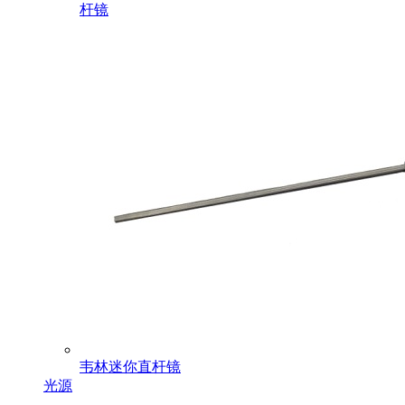
杆镜
韦林迷你直杆镜
光源