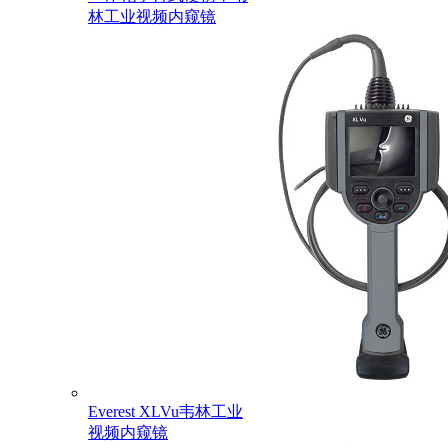
林工业视频内窥镜
Everest XLVu韦林工业
视频内窥镜