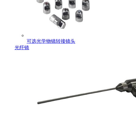
可选光学物镜转接镜头
光纤镜