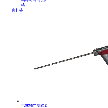
韦林可导向光纤
镜
直杆镜
韦林轴向旋转直