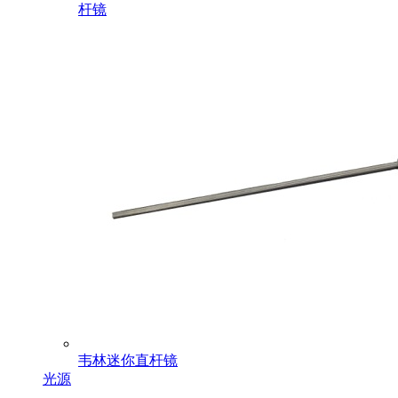
杆镜
韦林迷你直杆镜
光源