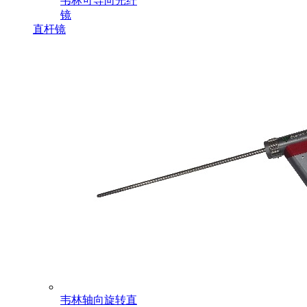
韦林可导向光纤
镜
直杆镜
韦林轴向旋转直