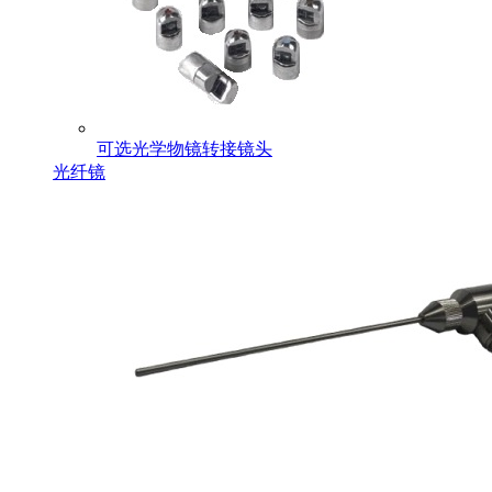
可选光学物镜转接镜头
光纤镜