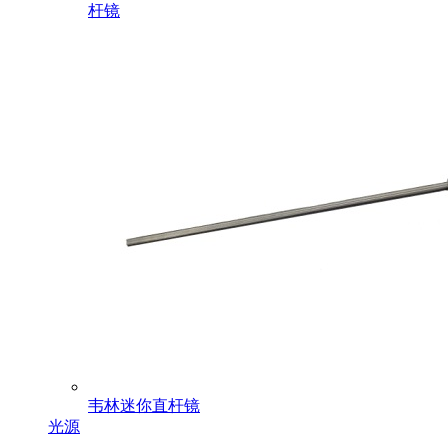
杆镜
韦林迷你直杆镜
光源