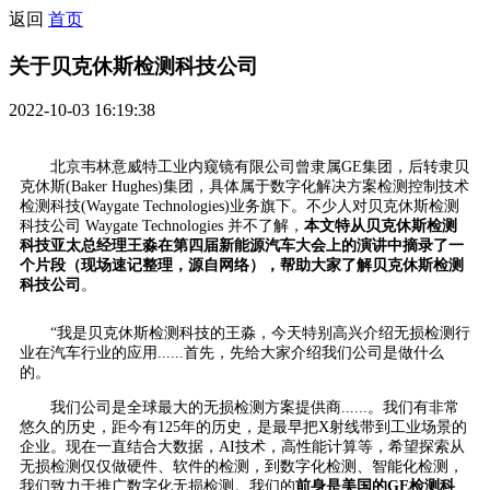
返回
首页
关于贝克休斯检测科技公司
2022-10-03 16:19:38
北京韦林意威特工业内窥镜有限公司曾隶属GE集团，后转隶贝
克休斯(Baker Hughes)集团，具体属于数字化解决方案检测控制技术
检测科技(Waygate Technologies)业务旗下。不少人对贝克休斯检测
科技公司 Waygate Technologies 并不了解，
本文特从贝克休斯检测
科技亚太总经理王淼在第四届新能源汽车大会上的演讲中摘录了一
个片段
（
现场速记整理，
源自网络）
，帮助大家了解贝克休斯检测
科技公司
。
“我是贝克休斯检测科技的王淼，今天特别高兴介绍无损检测行
业在汽车行业的应用......首先，先给大家介绍我们公司是做什么
的。
我们公司是全球最大的无损检测方案提供商......。我们有非常
悠久的历史，距今有125年的历史，是最早把X射线带到工业场景的
企业。现在一直结合大数据，AI技术，高性能计算等，希望探索从
无损检测仅仅做硬件、软件的检测，到数字化检测、智能化检测，
我们致力于推广数字化无损检测。我们的
前身是美国的GE检测科