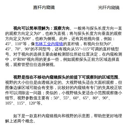
视向可以简单理解为：观察方向
。一般将与探头长度方向一直
的观察方向定义为0°，也称为直视；将与探头长度方向垂直的观察
方向定义为90°，也称为侧视。此外，还有其他视向值，例如：
45°、110°等，像
韦林工业内窥镜
的直杆镜，有视向分别为0°、
45°、70°、90°的不同型号，还有视向从55°~115°可调的直杆镜型
号。对于视向的选择主要由被检测部位所处位置决定，在内窥检测
中，0°和90°视向用的更多一些，例如观察探头正前方区域选择直
视，观察管壁往往选择侧视。
视野是指在不移动内窥镜探头的前提下可观察到的区域范围
。
视野的大小往往是由透镜决定的。大视野镜头适合大面积观察，但
图像边缘区域可能会有变形，比较好的内窥镜有专门的失真校正软
件可以消除这一问题；类似的，小视野镜头更适合小范围观察微小
细节。视野参数值主要有：50°、55°、60°、65°、80°、90°、
105°、115°、120°等。
如下是一款直杆内窥镜视向和视野的示意图，帮助您更好地理
解上述两个概念。