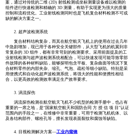
案，通过对传统的二维 (2D) 射线检测或坐标测量设备难以检测的
组件进行快速检测和精确的 3D 测量，有助于实现更为强大的质量
控制和流程优化。工业射线检测同时也是飞机复合材料检测不可或
缺的解决方案之一。
2. 超声波检测系统
复合材料结构复杂，而其在航空航天飞机上的使用在过去几年
中急剧增加，现已用于各种安全关键部件，从大型飞机的机翼到非
常复杂的 3D 组件，都有非常苛刻的检测要求。采用前面提及的工
业射线检测与超声波检测系统相配合，可以快速发现可能导致零部
件故障的各种材料缺陷，能够探明包含平板、复杂曲面等情况下复
合材料零件的内部夹杂、缩孔、气泡、疏松等细小缺陷。特别是采
用便携式和自动化超声波检测系统，将强大的性能和便携性相结
合，以更高效的检测效率满足生产效率要求。
3. 涡流探伤
涡流探伤检测在航空航天飞机不少机型的检测手册中，也占有
重要的一席之地，是“国家航空航天和国防合同 方 授 信 项 目”认证
范围内的手段之一，在维修中非常重要，可用于检测飞机机体、以
及各结构部件、螺栓孔等，擅长发现表面裂纹和腐蚀等缺陷。
4. 目视检测解决方案—
工业内窥镜