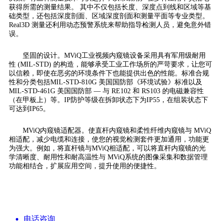
获得所需的测量结果。 其中不仅包括长度、深度点到线和区域等基
础类型，还包括深度剖面、区域深度剖面和测量平面等专业类型。
Real3D 测量还利用动态预警系统来帮助指导检测人员，避免意外错
误。
坚固的设计。MViQ工业视频内窥镜设备采用具有军用级耐用
性 (MIL-STD) 的构造，能够承受工业工作场所的严苛要求，让您可
以信赖，即使在恶劣的环境条件下也能提供出色的性能。标准合规
性和分类包括MIL-STD-810G 美国国防部《环境试验》标准以及
MIL-STD-461G 美国国防部 — 与 RE102 和 RS103 的电磁兼容性
（在甲板上）等。IP防护等级在拆卸状态下为IP55，在组装状态下
可达到IP65。
MViQ内窥镜适配器。使直杆内窥镜和柔性纤维内窥镜与 MViQ
相适配，减少电缆和连接，使您的视觉检测套件更加通用，功能更
为强大。例如，将直杆镜与MViQ相适配，可以将直杆内窥镜的光
学清晰度、耐用性和耐高温性与 MViQ系统的图像采集和数据管理
功能相结合，扩展应用空间，提升使用的便捷性。
电话咨询