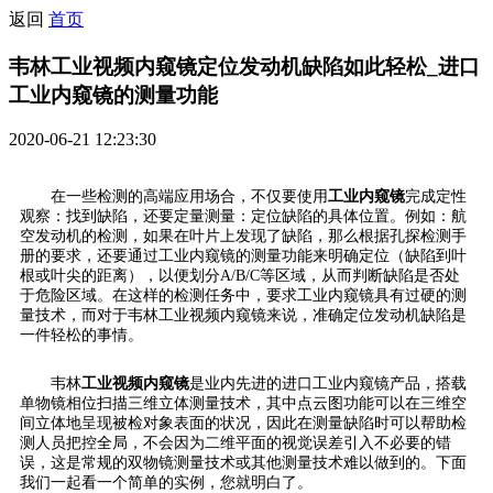
返回
首页
韦林工业视频内窥镜定位发动机缺陷如此轻松_进口
工业内窥镜的测量功能
2020-06-21 12:23:30
在一些检测的高端应用场合，不仅要使用
工业内窥镜
完成定性
观察：找到缺陷，还要定量测量：定位缺陷的具体位置。例如：航
空发动机的检测，如果在叶片上发现了缺陷，那么根据孔探检测手
册的要求，还要通过工业内窥镜的测量功能来明确定位（缺陷到叶
根或叶尖的距离），以便划分A/B/C等区域，从而判断缺陷是否处
于危险区域。在这样的检测任务中，要求工业内窥镜具有过硬的测
量技术，而对于韦林工业视频内窥镜来说，准确定位发动机缺陷是
一件轻松的事情。
韦林
工业视频内窥镜
是业内先进的进口工业内窥镜产品，搭载
单物镜相位扫描三维立体测量技术，其中点云图功能可以在三维空
间立体地呈现被检对象表面的状况，因此在测量缺陷时可以帮助检
测人员把控全局，不会因为二维平面的视觉误差引入不必要的错
误，这是常规的双物镜测量技术或其他测量技术难以做到的。下面
我们一起看一个简单的实例，您就明白了。