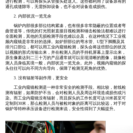
进行检测，可以将探头从管接头处送入。这些都利用了设备原有的
通孔或缝隙等，无需拆卸设备，也不会对设备造成损伤。
2. 内部状况一览无余
锅炉内部很多部位结构紧凑，也有很多非常隐蔽的位置或者弯
曲管道等，传统的灯光照射直接目视检测和锤击检验法都难以进行
全面检测，其他的无损检测手段也难以企及，在这种情况下工业视
频内窥镜是非常好的选择。如炉胆部位的弯水管、U型下脚圈及其
排污口部位，都可以用工业内窥镜检测，探头会将这些部位的状况
以视频的形式传输出来，并在检测人员的手持机屏幕上显示出来，
原生像素达到二三十万的产品通常就可以呈现清晰的图像，就像检
测人员身临其境一般，内部状况一览无余。此外，视频内窥镜的探
头往往可以向不同方向导向，保障了检测无死角的优势。
3. 没有辐射等副作用，更安全
工业内窥镜检测是一种非常安全的检测手段。相比较，射线检
测有辐射，如果防护不当，会对检测人员及周边环境造成损伤或污
染。而工业内窥镜没有辐射，而且探头的工作长度可达10米甚至可
定制到30米，那么检测人员与被检对象的距离可以比较远，对于对
锅炉等特种承压设备进行检测来说，安全性得到了大幅提升。