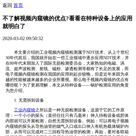
返回
首页
不了解视频内窥镜的优点?看看在特种设备上的应用
就明白了
2020-03-02 09:50:32
本文要介绍的工业视频内窥镜检测属于NDT技术。从上个世纪
30年代前后，我国就开始在一些工业领域中逐步应用NDT技术，并
在80年代末期加入了国际无损检测委员会，大家熟知的电磁、涡
流、超声波检测、射线、磁粉、渗透检测等都有了长足的发展，而
电子视频内窥镜检测在我国的应用则起步较晚，但是近年来因为卓
越的性能被越来越多的企业所重视。那么电子视频内窥镜的优点有
哪些呢？为了更易理解，本文从特种设备——锅炉检测应用的角度
为您介绍。
1. 无需拆卸设备
工业内窥镜
之所以是一种无损检测设备，这源于它的工作原
理：一个小小的探头（直径往往只有几毫米）伸入待检设备或腔体
内部就可以开展检测，自然无需拆卸设备。例如：可以将电子视频
内窥镜的探头从导热油管的烟气入口或出口伸入有机热载体锅炉内
部，从而可以完成对二三回程导热油管的检测；再如，要对各联箱