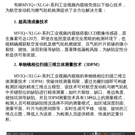
韦林MVIQ+/XLG4+系列工业视频内窥镜凭借以下核心技术，
为航空发动机与燃气轮机检测提供了全方位解决方案：
1. 超高清成像技术
MVIQ+/XLG4+系列工业视频内窥镜搭载CCD图像传感器，原
生像素可达120万。即使在低照度或者完全黑暗的检测环境下，也
能精确捕获航空发动机及燃气轮机燃烧室、压气机叶片前缘的微小
裂纹、烧蚀、涂层剥落等缺陷，显著降低漏检风险，为缺陷定性分
析提供可靠依据。
2. 单物镜相位扫描三维立体测量技术（3DPM）
MVIQ+/XLG4+系列工业视频内窥镜的单物镜相位扫描三维立
体测量技术（3DPM）突破传统测量局限，通过光栅扫描即可构建
检测区域的精准三维点云模型。该技术可对航空发动机与燃气轮机
中关键部位的缺陷进行精准测量，如叶片裂纹、缺口、卷边角度、
烧蚀坑洞等缺陷。并且3DPM测量技术具有13种以上的测量模式，
检测人员可根据缺陷情况选择不同的测量模式，如区域深度剖面、
测量平面、叶片与机匣间隙等，实时生成可平移、缩放、旋转的三
维点云图，降低人为误差，为检测人员提供精准、快速的定量分
析。