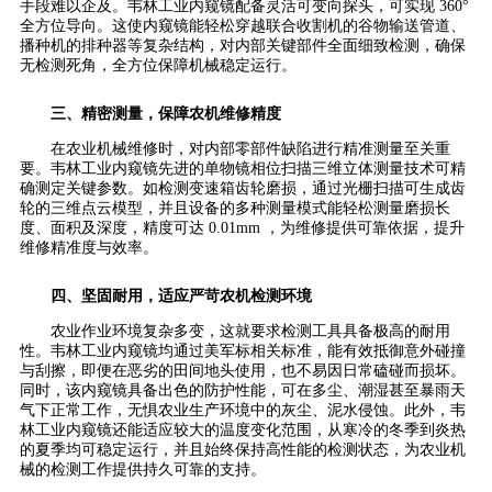
手段难以企及。韦林工业内窥镜配备灵活可变向探头，可实现 360°
全方位导向。这使内窥镜能轻松穿越联合收割机的谷物输送管道、
播种机的排种器等复杂结构，对内部关键部件全面细致检测，确保
无检测死角，全方位保障机械稳定运行。
三、精密测量，保障农机维修精度
在农业机械维修时，对内部零部件缺陷进行精准测量至关重
要。韦林工业内窥镜先进的单物镜相位扫描三维立体测量技术可精
确测定关键参数。如检测变速箱齿轮磨损，通过光栅扫描可生成齿
轮的三维点云模型，并且设备的多种测量模式能轻松测量磨损长
度、面积及深度，精度可达 0.01mm ，为维修提供可靠依据，提升
维修精准度与效率。
四、坚固耐用，适应严苛农机检测环境
农业作业环境复杂多变，这就要求检测工具具备极高的耐用
性。韦林工业内窥镜均通过美军标相关标准，能有效抵御意外碰撞
与刮擦，即便在恶劣的田间地头使用，也不易因日常磕碰而损坏。
同时，该内窥镜具备出色的防护性能，可在多尘、潮湿甚至暴雨天
气下正常工作，无惧农业生产环境中的灰尘、泥水侵蚀。此外，韦
林工业内窥镜还能适应较大的温度变化范围，从寒冷的冬季到炎热
的夏季均可稳定运行，并且始终保持高性能的检测状态，为农业机
械的检测工作提供持久可靠的支持。