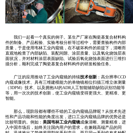
我们一起看一个真实的例子。某生产厂家在陶瓷基复合材料构
件的制备、产品检验、实验考核分析等过程中，需要查验构件内部
质量，于是使用韦林工业内窥镜，在不破坏构件的前提下，清晰而
直观地检查了内部缺陷、装配间隙、涂层质量、以及氧化烧蚀层表
面状况，并对材料涂层表面缺陷、试验后氧化烧蚀表面进行三维扫
描分析，顺利完成了陶瓷基复合材料构件的研发检验任务。
广泛的应用推动了工业内窥镜的持续
技术创新
：高分辨率CCD
内窥成像技术、具有三维建模能力的单物镜相位扫描三维立体测量
（3DPM）技术、以及拥抱AI的ADR人工智能辅助缺陷识别功能等
等，用一次次的技术创新，使工业内窥镜变得更强大、更精准、更
智能。
那么，现阶段都有哪些不错的工业内窥镜品牌呢？从技术先进
性和产品功能和性能的角度出发，进口工业内窥镜品牌的优势还是
比较明显的。例如：
美国韦林工业内窥镜
成像清晰、测量精准，进
入中国市场后，始终关注国内用户的需求，在兼顾高端产品的同
时，迅速推出了简便易用型的系列产品，而且同一系列也有多种配