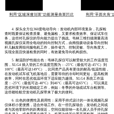
4. 探头全方位360度电动导向：发动机内部环境复杂，孔探检
查时既要保证检查质量、避免漏检，又要求检查效率、保证试车任
务，这些对孔探仪的导向能力提出了挑战。韦林三维扫描测量高清
视频孔探仪采用全电动的转向控制方式，由拇指拨动设备导向控制
杆儿触发两组伺服电机工作，操作省力、控制灵敏、导向角度大，
实现全面且快速检查的同时，有效避免导向机构损伤。
5. 耐温防护性能出色：韦林孔探仪可以耐受较大的工作温度范
围，XLG4 插入管的工作温度范围为：-25°C（最低可达-45°C）到
100°C（最高可达149°C），比同类产品具有更佳的耐高/低温性能，
在发动机试车或飞机落地后，需要等待的冷却时间更短，提高检测
效率，同时在恶劣低温环境下适应能力越强。XLG4 系统工作温
度：-25°C（最低可达-40°C）到46°C（最高可达65°C），可以满足
恶劣环境下的长期稳定工作，例如：冬季的外场或试车台检测等。
这些都给航空发动机孔探带来了极大的便利。
6. 出色的便携性及易用性：采用手持式设计的一体化视频孔探
仪体积小更便携，适合外场工作。在一些孔探场合，发动机之间或
者与其他零部件的距离很近，空间仅能容纳一名孔探人员手持孔探