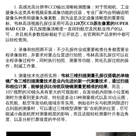
1. 高感光高分辨率CCD输出清晰检测图像：对于照相机、工业
摄像头这类具有视频采集成像功能的仪器，专业厂家均会明确说明
摄像头种类和摄像头像素数，因为这是决定成像清晰度的重要指
标。韦林高清视频孔探仪采用可高达
120万CCD原生像素的SUPER
HAD CCD
，其孔探图像清晰度一直得到航空及民航业用户的认
可， 并且相关参数指标都处于公开状态，在官网和产品资料中都可
以轻松查阅。
2. 录像和拍照两不误：不少孔探作业或重要检查任务都需要全
程录像留档，并要求对重点位置进行拍照，韦林高清孔探仪可以在
全程录像过程中，同时执行拍照、测量等功能，简化孔探过程的操
作，削减工作量。
3. 测量技术先进而实用：
韦林三维扫描测量孔探仪搭载的单物
镜广角三维扫描测量技术是业内先进的新一代测量技术，通过扫描
和相位计算，能够提供比传统双物镜测量更精准的结果
。而且，
105°视野的3D镜头具有更大的可视面积，在发动机内部狭小位置检
测时方便看到更多内容。特别是多达13种测量模式以及3D点云图，
在民航、航空等发动机领域非常实用。例如在叶尖与机匣间隙进行
点到面的测量时，可以通过三维模型调整“面”在机匣的位置，尽可
能减小曲面机匣对测量精度的影响，而且还能轻松测量叶片卷边角
度、以及分析打磨坡度的半径等。