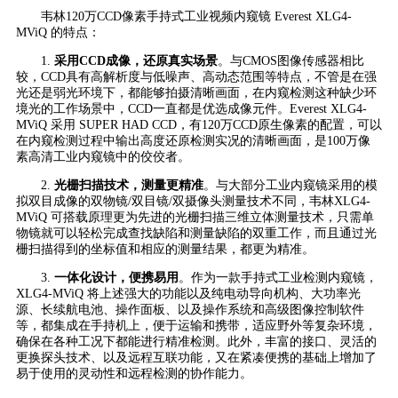
韦林120万CCD像素手持式工业视频内窥镜 Everest XLG4-
MViQ 的特点：
1.
采用CCD成像，还原真实场景
。与CMOS图像传感器相比
较，CCD具有高解析度与低噪声、高动态范围等特点，不管是在强
光还是弱光环境下，都能够拍摄清晰画面，在内窥检测这种缺少环
境光的工作场景中，CCD一直都是优选成像元件。Everest XLG4-
MViQ 采用 SUPER HAD CCD，有120万CCD原生像素的配置，可以
在内窥检测过程中输出高度还原检测实况的清晰画面，是100万像
素高清工业内窥镜中的佼佼者。
2.
光栅扫描技术，测量更精准
。与大部分工业内窥镜采用的模
拟双目成像的双物镜/双目镜/双摄像头测量技术不同，韦林XLG4-
MViQ 可搭载原理更为先进的光栅扫描三维立体测量技术，只需单
物镜就可以轻松完成查找缺陷和测量缺陷的双重工作，而且通过光
栅扫描得到的坐标值和相应的测量结果，都更为精准。
3.
一体化设计，便携易用
。作为一款手持式工业检测内窥镜，
XLG4-MViQ 将上述强大的功能以及纯电动导向机构、大功率光
源、长续航电池、操作面板、以及操作系统和高级图像控制软件
等，都集成在手持机上，便于运输和携带，适应野外等复杂环境，
确保在各种工况下都能进行精准检测。此外，丰富的接口、灵活的
更换探头技术、以及远程互联功能，又在紧凑便携的基础上增加了
易于使用的灵动性和远程检测的协作能力。