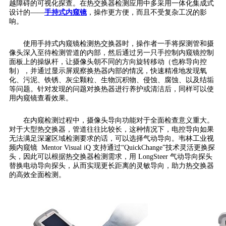
越障碍的可视化探查。在热交换器检测应用中多采用一体化集成式
设计的——
手持式内窥镜
，操作更方便，而且不受复杂工况的影
响。
使用手持式内窥镜检测热交换器时，操作者一手将探测管和摄
像头深入至待检测管道的内部，然后通过另一只手控制内窥镜控制
面板上的操纵杆，让摄像头朝不同的方向旋转移动（也称导向控
制），并通过显示屏观察换热器内部的情况，快速精准地发现氧
化、污泥、铁锈、灰尘颗粒、生物沉积物、侵蚀、腐蚀、以及结垢
等问题。针对发现的问题对换热器进行养护或清洁后，同样可以使
用内窥镜查看效果。
在内窥检测过程中，摄像头导向功能对于全面检查意义重大。
对于大型热交换器，管道往往比较长，这种情况下，电控导向如果
无法满足深邃区域检测要求的话，可以选择气动导向。韦林工业视
频内窥镜 Mentor Visual iQ 支持通过“QuickChange”技术灵活更换探
头，因此可以根据热交换器检测需求，用 LongSteer 气动导向探头
替换电动导向探头，从而实现更长距离的灵敏导向，助力热交换器
的高效全面检测。