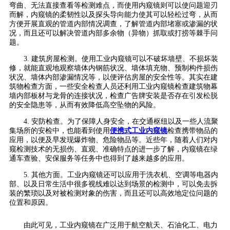
弯曲、无法直接查看等检测难点，而使用内窥镜则可以使问题迎刃
而解，内窥镜的柔韧性以及探头导向能力使其可以轻松过弯，从而
方便开展直观的管道内部情况调查，了解管道内部堵塞或渗漏的状
况，而且还可以解决管道内部多余物（异物）抓取或打捞等棘手问
题。
3. 建筑房屋检测。使用工业内窥镜可以不破坏墙壁、不损坏装
修，就能直观地观察墙体内钢筋状况、墙体填充物、预制构件损伤
状况、墙体内部渗漏情况等，以便评估房屋的安全性等。其实在建
筑物检查方面，一些安全检查人员还利用工业内窥镜检查建筑物幕
墙内部板材与龙骨的连接状况，检查广告牌安装是否存在引发松脱
的安全隐患等，从而有效降低高空坠物的风险。
4. 安防检查。为了保障人身安全，在交通枢纽以及一些人流聚
集场所的安检中，也能看到使用
便携式工业内窥镜
检查携带物品的
应用，以便及早发现爆炸物、危险物品等。近些年，随着人们对内
窥检测技术的无损伤、直观、准确特点的进一步了解，内窥镜在绿
通车查验、安保服务等任务中也得到了越来越多的应用。
5. 其他方面。工业内窥镜还可以应用于洗衣机、空调等电器内
部、以及日常生活中很多视线难以达到场景的检测中，可以免去拆
装的繁琐以及对被检测对象的伤害，而且还可以高效地定位问题的
位置和原因。
由此可见，工业内窥镜在广泛用于航空航天、石油化工、电力