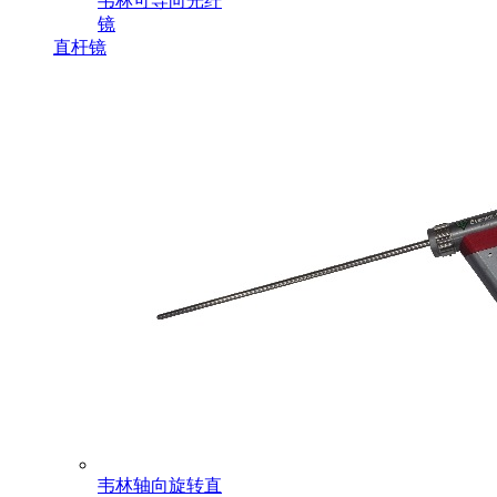
韦林可导向光纤
镜
直杆镜
韦林轴向旋转直