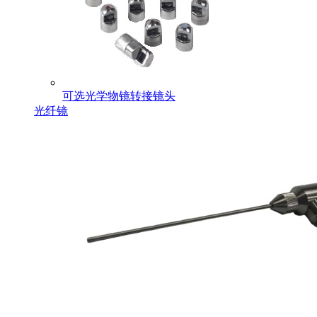
可选光学物镜转接镜头
光纤镜