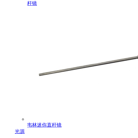
杆镜
韦林迷你直杆镜
光源