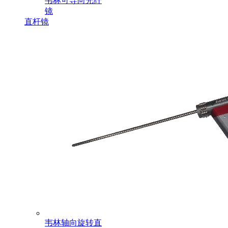
韦林可导向光纤
镜
直杆镜
韦林轴向旋转直