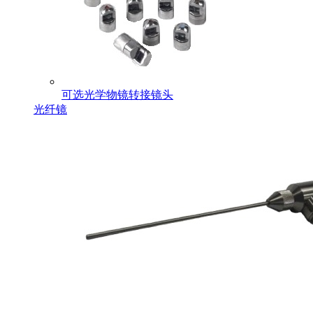
可选光学物镜转接镜头
光纤镜