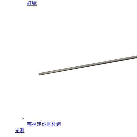
杆镜
韦林迷你直杆镜
光源