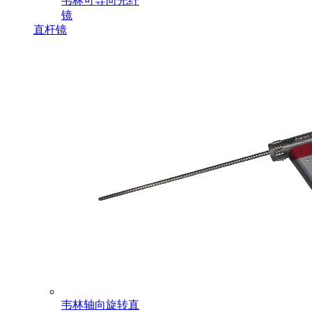
韦林可导向光纤
镜
直杆镜
韦林轴向旋转直