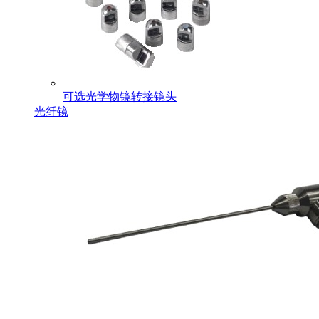
可选光学物镜转接镜头
光纤镜