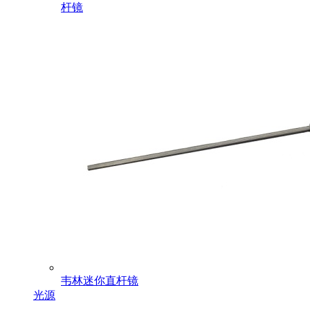
杆镜
韦林迷你直杆镜
光源